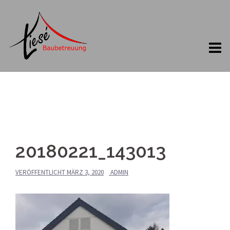
Springe
zum
Inhalt
20180221_143013
VERÖFFENTLICHT
MÄRZ 3, 2020
ADMIN