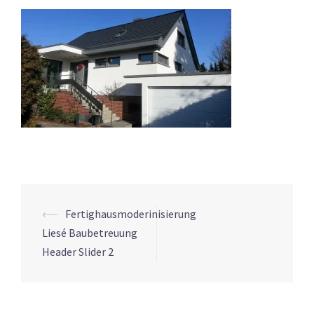
Beitrags-
⟵
Fertighausmoderinisierung
Navigation
Liesé Baubetreuung
Header Slider 2