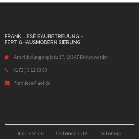
FRANK LIESÉ BAUBETREUUNG –
FERTIGHAUSMODERNISIERUNG
Am Nibelungenplatz 17, 16547 Birkenwerder
0172 / 3 12 63 80
fhmliese@aol.de
Impressum
Datenschutz
Sitemap