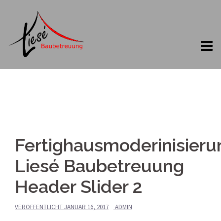
Springe
zum
Inhalt
Fertighausmoderinisieru
Liesé Baubetreuung
Header Slider 2
VERÖFFENTLICHT
JANUAR 16, 2017
ADMIN